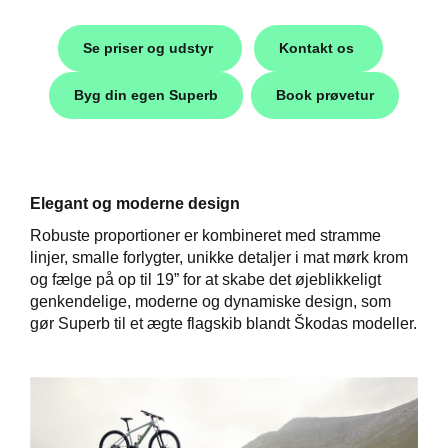
Se priser og udstyr
Kontakt os
Byg din egen Superb
Book prøvetur
Elegant og moderne design
Robuste proportioner er kombineret med stramme
linjer, smalle forlygter, unikke detaljer i mat mørk krom
og fælge på op til 19” for at skabe det øjeblikkeligt
genkendelige, moderne og dynamiske design, som
easing
gør Superb til et ægte flagskib blandt Škodas modeller.
Škoda
til hurtig