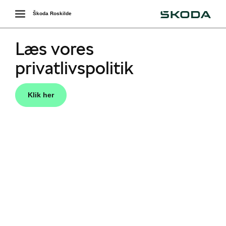
Škoda
Toggle
Škoda Roskilde
navigation
Læs vores
privatlivspolitik
Klik her