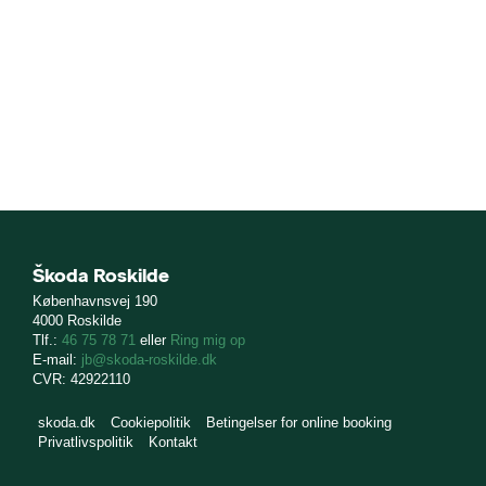
Škoda Roskilde
Københavnsvej 190
4000 Roskilde
Tlf.:
46 75 78 71
eller
Ring mig op
E-mail:
jb@skoda-roskilde.dk
CVR: 42922110
skoda.dk
Cookiepolitik
Betingelser for online booking
Privatlivspolitik
Kontakt